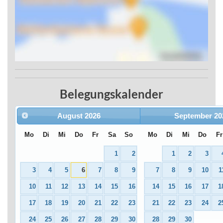
Belegungskalender
August
2026
September
20
Mo
Di
Mi
Do
Fr
Sa
So
Mo
Di
Mi
Do
Fr
1
2
1
2
3
3
4
5
6
7
8
9
7
8
9
10
1
10
11
12
13
14
15
16
14
15
16
17
1
17
18
19
20
21
22
23
21
22
23
24
2
24
25
26
27
28
29
30
28
29
30