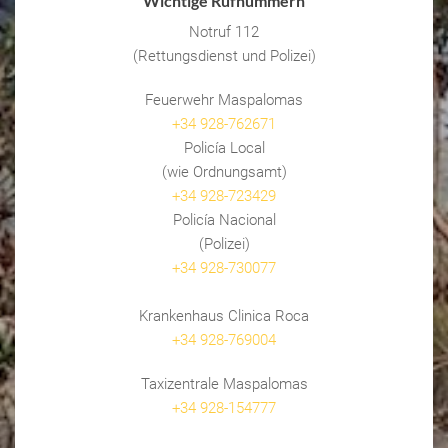
Wichtige Rufnummern
Notruf 112
(Rettungsdienst und Polizei)
Feuerwehr Maspalomas
+34 928-762671
Policía Local
(wie Ordnungsamt)
+34 928-723429
Policía Nacional
(Polizei)
+34 928-730077
Krankenhaus Clinica Roca
+34 928-769004
Taxizentrale Maspalomas
+34 928-154777