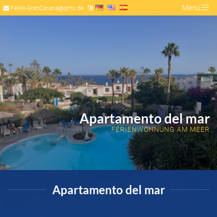
Menü
FeWo-GranCanaria@gmx.de
Apartamento del mar
FERIENWOHNUNG AM MEER
Apartamento del mar