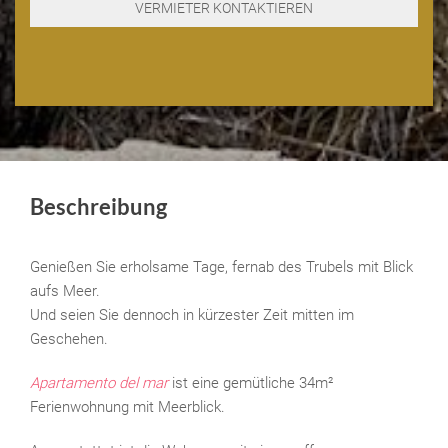
Beschreibung
Genießen Sie erholsame Tage, fernab des Trubels mit Blick
aufs Meer.
Und seien Sie dennoch in kürzester Zeit mitten im
Geschehen.
Apartamento del mar
ist eine gemütliche 34m²
Ferienwohnung mit Meerblick.